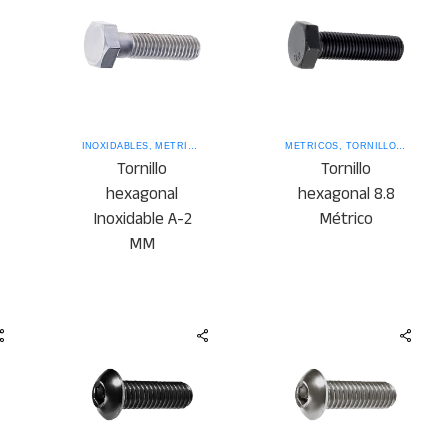
INOXIDABLES
,
MÉTRICOS
MÉTRICOS
,
TORNILLOS DE ACERO
Tornillo
Tornillo
hexagonal
hexagonal 8.8
Inoxidable A-2
Métrico
MM