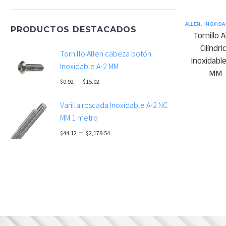
ALLEN
,
INOXIDA
PRODUCTOS DESTACADOS
Tornillo A
Cilíndri
Tornillo Allen cabeza botón
Inoxidabl
Inoxidable A-2 MM
MM
–
$
0.92
$
15.02
Price
Varilla roscada Inoxidable A-2 NC
range:
MM 1 metro
$0.92
–
$
44.12
$
2,179.54
through
Price
$15.02
range:
$44.12
through
$2,179.54