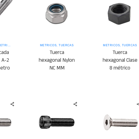
ÉTRICOS
,
VARILLAS
MÉTRICOS
,
TUERCAS
MÉTRICOS
,
TUERCAS
scada
Tuerca
Tuerca
e A-2
hexagonal Nylon
hexagonal Clase
etro
NC MM
8 métrico