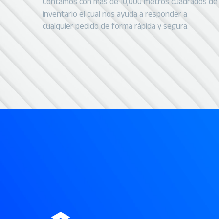
Contamos con más de 10,000 metros cuadrados de
inventario el cual nos ayuda a responder a
cualquier pedido de forma rápida y segura.