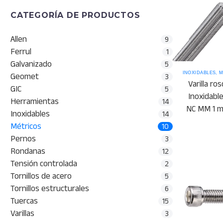
CATEGORÍA DE PRODUCTOS
Allen
9
Ferrul
1
Galvanizado
5
INOXIDABLES
,
M
Geomet
3
Varilla ro
GIC
5
Inoxidabl
Herramientas
14
NC MM 1 m
Inoxidables
14
Métricos
10
Pernos
3
Rondanas
12
Tensión controlada
2
Tornillos de acero
5
Tornillos estructurales
6
Tuercas
15
Varillas
3