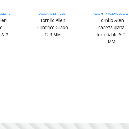
BLES
,
MÉTRICOS
ALLEN
,
MÉTRICOS
ALLEN
,
INOXIDABLES
,
M
llen
Tornillo Allen
Tornillo Allen
co
Cilíndrico Grado
cabeza plana
e A-2
12.9 MM
Inoxidable A-2
MM