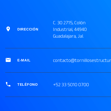
C. 30 2715, Colón


Industrial, 44940
DIRECCIÓN
Guadalajara, Jal.


contacto@tornillosestructu
E-MAIL


+52 33 5010 0700
TELÉFONO