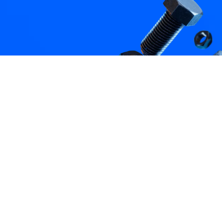
BIENVENIDOS A
TORNCORP
MÉXICO
En
Tornillos Estructurales
somos