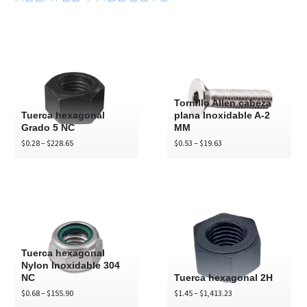
Tuerca
Tornillo
hexagonal
Allen
Grado
cabeza
5
plana
Tornillo Allen cabeza
NC
Inoxidable
Tuerca hexagonal
plana Inoxidable A-2
Grado 5 NC
MM
A-
Price
Price
$
0.28
–
$
228.65
$
0.53
–
$
19.63
2
range:
range:
MM
$0.28
$0.53
through
through
$228.65
$19.63
Tuerca
Tuerca
hexagonal
hexagonal
Nylon
2H
Inoxidable
Tuerca hexagonal
304
Nylon Inoxidable 304
NC
Tuerca hexagonal 2H
NC
Price
Price
$
0.68
–
$
155.90
$
1.45
–
$
1,413.23
range:
range: