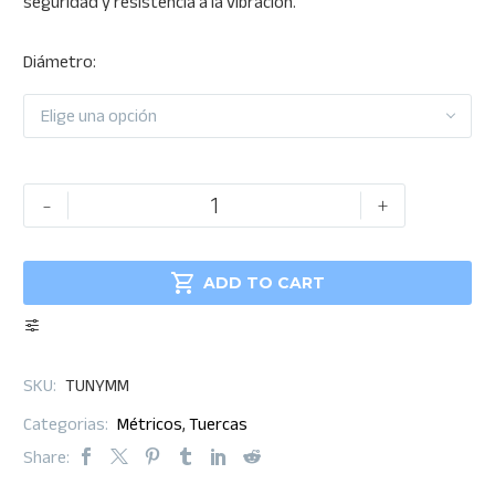
seguridad y resistencia a la vibración.
$120.30
Diámetro
Elige una opción
Tuerca
-
+
hexagonal
Nylon

NC
ADD TO CART
MM
cantidad
SKU:
TUNYMM
Categorias:
Métricos
,
Tuercas
Share: