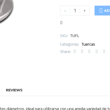
Tuerca

-
+
AD
hexagonal
Flange
NC
cantidad
SKU:
TUFL
Categorias:
Tuercas
Share:
REVIEWS
tes diámetros, ideal para utilizarse con una amplia variedad de 