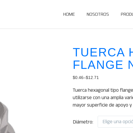
HOME
NOSOTROS
PROD
TUERCA 
FLANGE 
$
0.46
–
$
12.71
Price
Tuerca hexagonal tipo flange
range:
utilizarse con una amplia var
$0.46
mayor superficie de apoyo y 
through
$12.71
Elige una opci
Diámetro