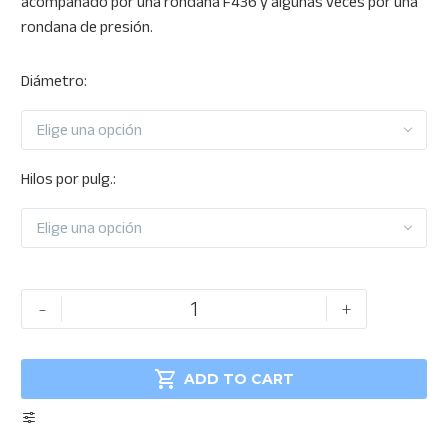
acompañado por una rondana F436 y algunas veces por una
$3,391.75
rondana de presión.
Diámetro
Elige una opción
Hilos por pulg.
Elige una opción
Tuerca
-
+
hexagonal
2H

Geomet
ADD TO CART
cantidad