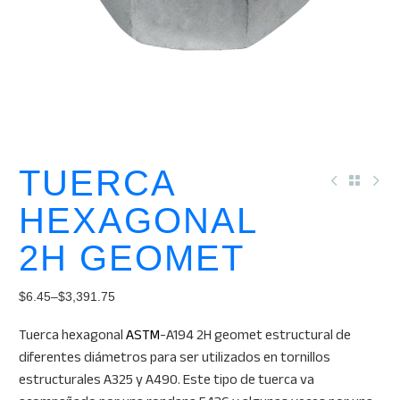
TUERCA
HEXAGONAL
2H GEOMET
$
6.45
–
$
3,391.75
Price
Tuerca hexagonal
ASTM
-A194 2H geomet estructural de
range:
diferentes diámetros para ser utilizados en tornillos
$6.45
estructurales A325 y A490. Este tipo de tuerca va
through