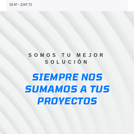
Price
$
0.47
–
$
267.72
range:
$0.47
through
$267.72
SOMOS TU MEJOR
SOLUCIÓN
SIEMPRE NOS
SUMAMOS A TUS
PROYECTOS