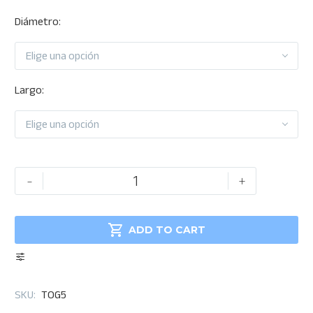
$292.63
Diámetro
Elige una opción
Largo
Elige una opción
Tornillo
-
+
hexagonal
Grado

5
ADD TO CART
cantidad
SKU:
TOG5