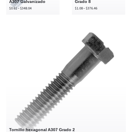
A307 Galvanizado
Grado 8
Price
Price
$
0.61
–
$
348.04
$
1.08
–
$
376.46
range:
range:
$0.61
$1.08
through
through
$348.04
$376.46
Tornillo
hexagonal
A307
Grado
2
Tornillo hexagonal A307 Grado 2