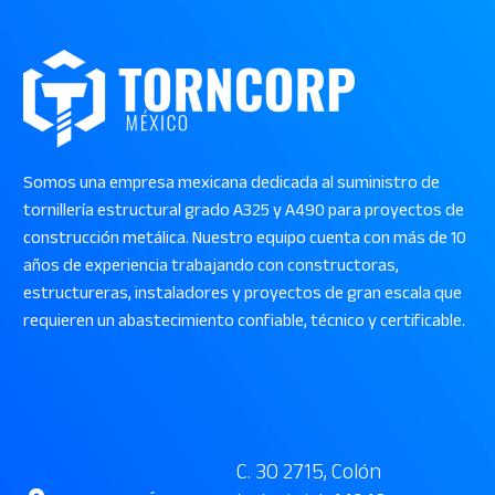
Somos una empresa mexicana dedicada al suministro de
tornillería estructural grado A325 y A490 para proyectos de
construcción metálica. Nuestro equipo cuenta con más de 10
años de experiencia trabajando con constructoras,
estructureras, instaladores y proyectos de gran escala que
requieren un abastecimiento confiable, técnico y certificable.
C. 30 2715, Colón