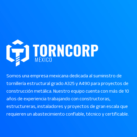
Somos una empresa mexicana dedicada al suministro de
tornillería estructural grado A325 y A490 para proyectos de
construcción metálica. Nuestro equipo cuenta con más de 10
años de experiencia trabajando con constructoras,
estructureras, instaladores y proyectos de gran escala que
requieren un abastecimiento confiable, técnico y certificable.