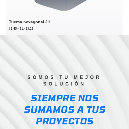
Tuerca hexagonal 2H
Price
$
1.45
–
$
1,413.23
range:
$1.45
through
$1,413.23
SOMOS TU MEJOR
SOLUCIÓN
SIEMPRE NOS
SUMAMOS A TUS
PROYECTOS