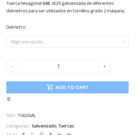
Tuerca hexagonal
SAE
J429 galvanizada de diferentes
range:
diámetros para ser utilizados en tornillos grado 2 máquina.
$0.19
through
Diámetro
$400.42
Elige una opción
Tuerca
-
+
hexagonal
Grado

2
ADD TO CART
Galvanizada
NC
cantidad
SKU:
TUG2GAL
Categorias:
Galvanizado
,
Tuercas
Share: