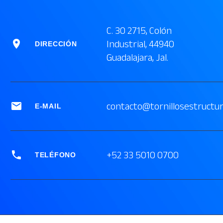
C. 30 2715, Colón


Industrial, 44940
DIRECCIÓN
Guadalajara, Jal.


contacto@tornillosestructu
E-MAIL


+52 33 5010 0700
TELÉFONO