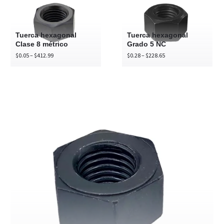
Clase
Grado
8
5
métrico
NC
Tuerca hexagonal
Tuerca hexagonal
Clase 8 métrico
Grado 5 NC
Price
Price
$
0.05
–
$
412.99
$
0.28
–
$
228.65
range:
range:
$0.05
$0.28
through
through
$412.99
$228.65
Tuerca
hexagonal
2H