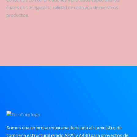
cuales nos asegurar la calidad de cada uno de nuestros
productos.
Somos una empresa mexicana dedicada al suministro de
tornillería estructural grado A325 y A490 para proyectos de