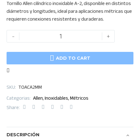
Tornillo Allen cilíndrico inoxidable A-2, disponible en distintos
range:
diámetros y longitudes, ideal para aplicaciones métricas que
$0.80
requieren conexiones resistentes y duraderas.
through
$80.35
Tornillo
-
+
Allen
Cilíndrico

Inoxidable
ADD TO CART
A-
2
MM
SKU:
TOACA2MM
cantidad
Categorias:
Allen
,
Inoxidables
,
Métricos
Share:
DESCRIPCIÓN