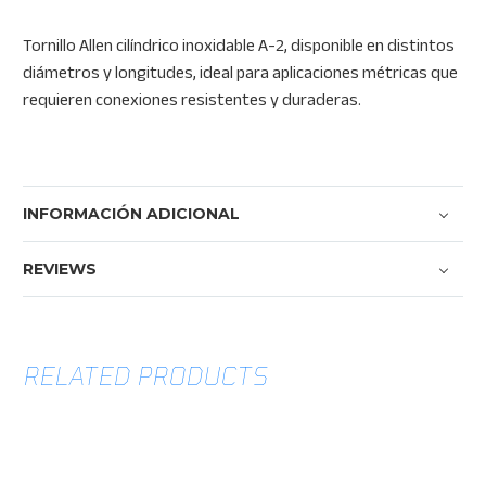
Tornillo Allen cilíndrico inoxidable A-2, disponible en distintos
diámetros y longitudes, ideal para aplicaciones métricas que
requieren conexiones resistentes y duraderas.
INFORMACIÓN ADICIONAL
REVIEWS
RELATED PRODUCTS
Tornillo Allen cabeza botón MM
Price
$
0.85
–
$
13.64
Tornillo
range:
Allen
$0.85