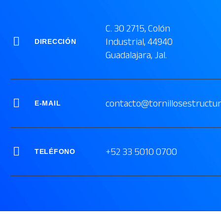
C. 30 2715, Colón


Industrial, 44940
DIRECCIÓN
Guadalajara, Jal.


contacto@tornillosestructu
E-MAIL


+52 33 5010 0700
TELÉFONO