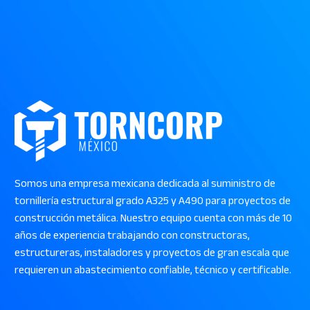
Somos una empresa mexicana dedicada al suministro de
tornillería estructural grado A325 y A490 para proyectos de
construcción metálica. Nuestro equipo cuenta con más de 10
años de experiencia trabajando con constructoras,
estructureras, instaladores y proyectos de gran escala que
requieren un abastecimiento confiable, técnico y certificable.