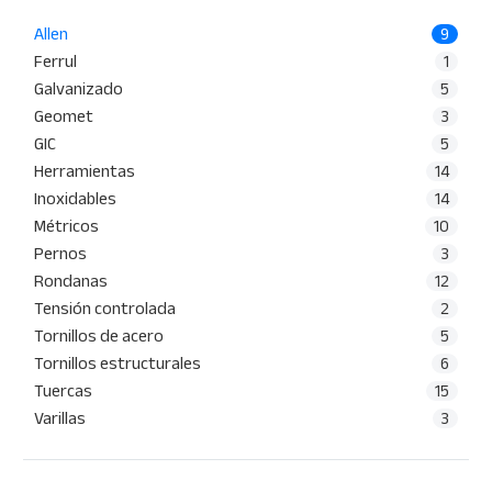
Allen
9
Ferrul
1
Galvanizado
5
Geomet
3
GIC
5
Herramientas
14
Inoxidables
14
Métricos
10
Pernos
3
Rondanas
12
Tensión controlada
2
Tornillos de acero
5
Tornillos estructurales
6
Tuercas
15
Varillas
3