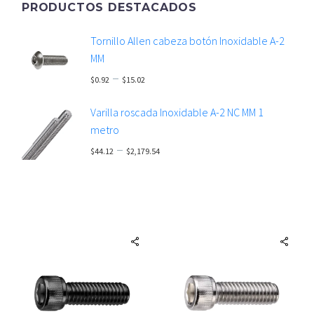
PRODUCTOS DESTACADOS
Tornillo Allen cabeza botón Inoxidable A-2
MM
–
$
0.92
$
15.02
Price
Varilla roscada Inoxidable A-2 NC MM 1
range:
metro
$0.92
–
$
44.12
$
2,179.54
through
Price
$15.02
range:
$44.12
through
$2,179.54