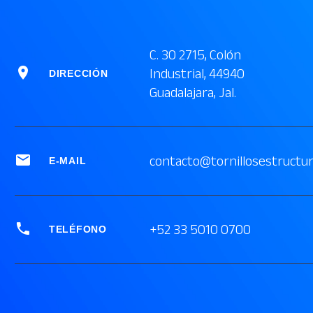
C. 30 2715, Colón


Industrial, 44940
DIRECCIÓN
Guadalajara, Jal.


contacto@tornillosestructu
E-MAIL


+52 33 5010 0700
TELÉFONO