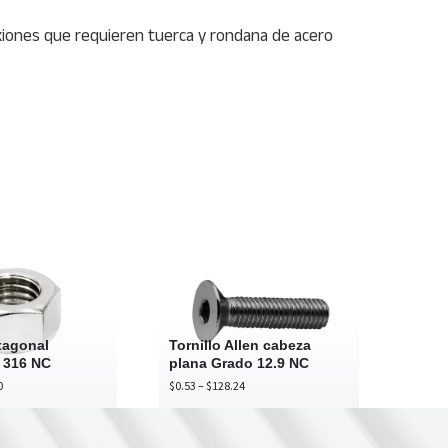
nexiones que requieren tuerca y rondana de acero
Tuerca
Tornillo
hexagonal
Allen
Inoxidable
cabeza
316
plana
NC
Grado
xagonal
Tornillo Allen cabeza
12.9
 316 NC
plana Grado 12.9 NC
NC
Price
Price
0
$
0.53
–
$
128.24
range:
range:
$1.10
$0.53
through
through