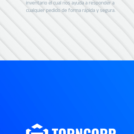
inventario el cual nos ayuda a responder a
cualquier pedido de forma rápida y segura.