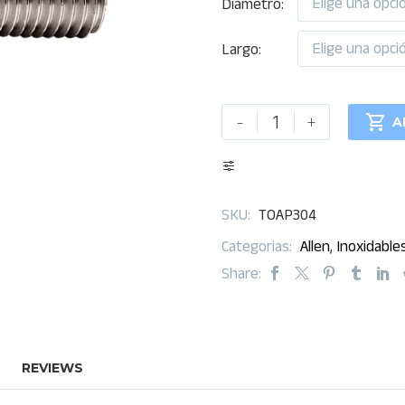
Elige una opci
Diámetro
Elige una opci
Largo
Tornillo
-
+

A
Allen
Cabeza
plana
Inoxidable
SKU:
TOAP304
304
Categorias:
Allen
,
Inoxidable
NC
Share:
cantidad
REVIEWS