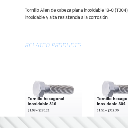
Tornillo Allen de cabeza plana inoxidable 18-8 (T30
inoxidable y alta resistencia a la corrosión.
RELATED PRODUCTS
Tornillo
Tor
hexagonal
he
Inoxidable
In
316
30
Tornillo hexagonal
Tornillo hexago
Inoxidable 316
Inoxidable 304
Price
Price
$
1.98
–
$
280.21
$
1.51
–
$
312.30
range:
range:
$1.98
$1.51
through
throu