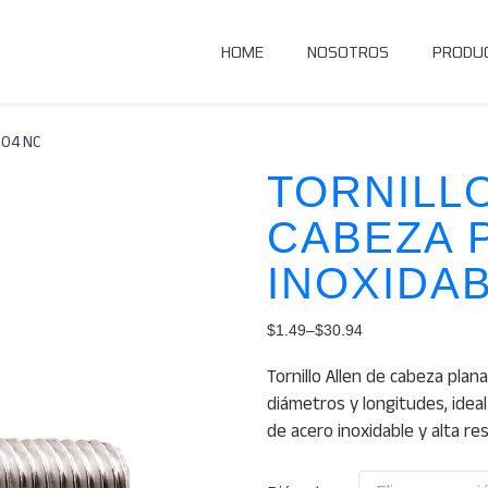
HOME
NOSOTROS
PRODU
 304 NC
TORNILL
CABEZA 
INOXIDAB
$
1.49
–
$
30.94
Price
Tornillo Allen de cabeza plan
range:
diámetros y longitudes, idea
$1.49
de acero inoxidable y alta res
through
$30.94