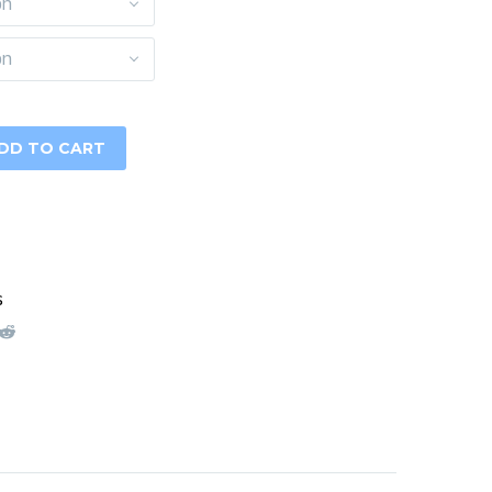
ón
ón
DD TO CART
s