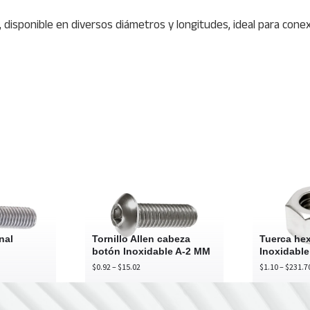
4), disponible en diversos diámetros y longitudes, ideal para co
nillo
Tornillo
xagonal
Allen
oxidable
cabeza
4
botón
Inoxidable
nal
Tornillo Allen cabeza
Tuerca he
A-
botón Inoxidable A-2 MM
Inoxidable
2
Price
$
0.92
–
$
15.02
$
1.10
–
$
231.7
MM
range:
$0.92
gh
through