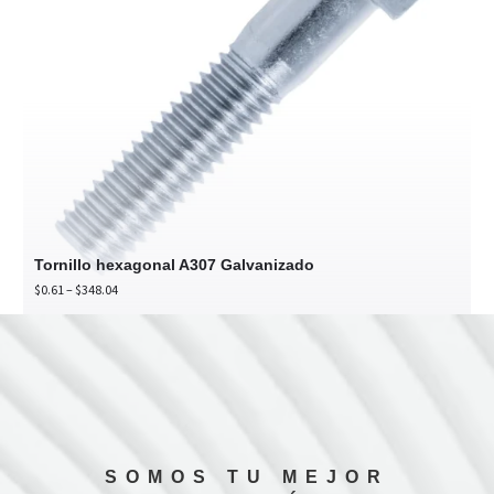
Tornillo hexagonal A307 Galvanizado
Price
$
0.61
–
$
348.04
range:
$0.61
through
$348.04
SOMOS TU MEJOR