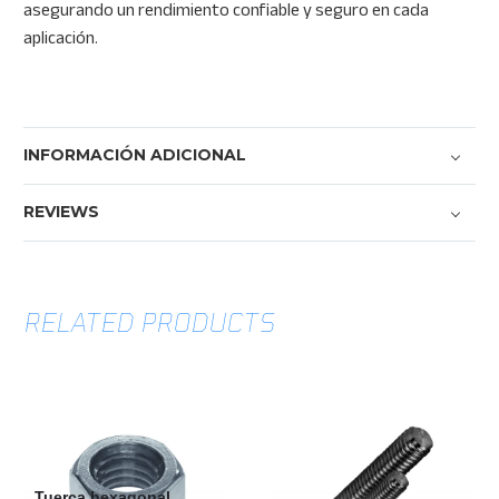
asegurando un rendimiento confiable y seguro en cada
aplicación.
INFORMACIÓN ADICIONAL
REVIEWS
RELATED PRODUCTS
Tuerca
Varilla
hexagonal
roscada
Grado
B7
2
ASTM
Tuerca hexagonal