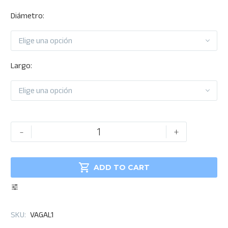
$2,057.76
Diámetro
Elige una opción
Largo
Elige una opción
Varilla
-
+
roscada
galvanizada

cantidad
ADD TO CART
SKU:
VAGAL1