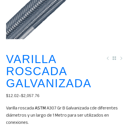
VARILLA
ROSCADA
GALVANIZADA
$
12.02
–
$
2,057.76
Price
Varilla roscada
ASTM
A307 Gr B Galvanizada cde diferentes
range:
diámetros y un largo de 1 Metro para ser utilizados en
$12.02
conexiones.
through