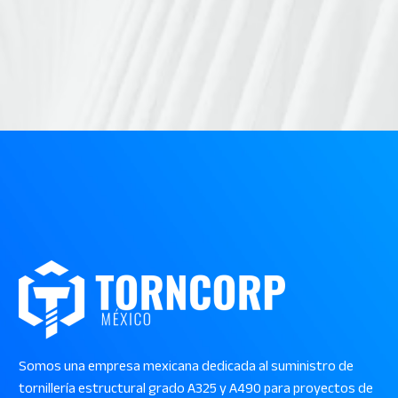
Somos una empresa mexicana dedicada al suministro de
tornillería estructural grado A325 y A490 para proyectos de