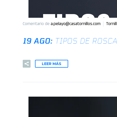
Comentario de
a.pelayo@casatornillos.com
Tornil
19 AGO:
TIPOS DE ROSC
LEER MÁS