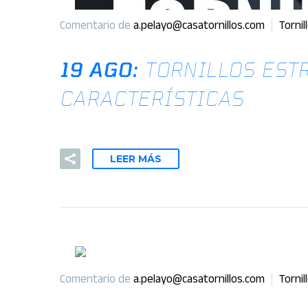
Comentario de
a.pelayo@casatornillos.com
Tornil
19 AGO:
TORNILLOS EST
CARACTERÍSTICAS
LEER MÁS
Comentario de
a.pelayo@casatornillos.com
Tornil