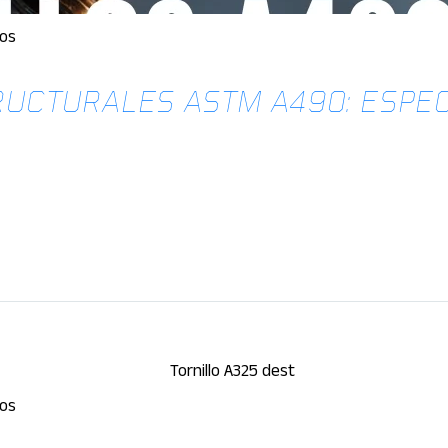
los
RUCTURALES ASTM A490: ESPEC
los