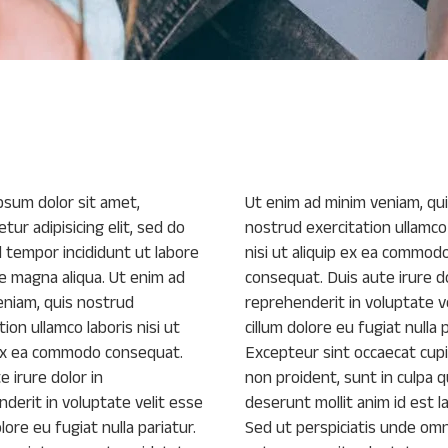
psum dolor sit amet,
Ut enim ad minim veniam, qu
tur adipisicing elit, sed do
nostrud exercitation ullamco 
 tempor incididunt ut labore
nisi ut aliquip ex ea commod
e magna aliqua. Ut enim ad
consequat. Duis aute irure do
eniam, quis nostrud
reprehenderit in voluptate v
tion ullamco laboris nisi ut
cillum dolore eu fugiat nulla p
 ex ea commodo consequat.
Excepteur sint occaecat cup
e irure dolor in
non proident, sunt in culpa qu
derit in voluptate velit esse
deserunt mollit anim id est 
olore eu fugiat nulla pariatur.
Sed ut perspiciatis unde omn