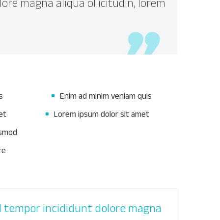
ore magna aliqua ollicitudin, lorem
s
Enim ad minim veniam quis
et
Lorem ipsum dolor sit amet
iusmod
Adipisicing elit, sed do eiusmod
lore
Incididunt ut labore et dolore
od tempor incididunt dolore magna