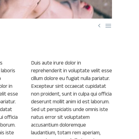


is
Duis aute irure dolor in
laboris
reprehenderit in voluptate velit esse
o
cillum dolore eu fugiat nulla pariatur.
lor in
Excepteur sint occaecat cupidatat
elit esse
non proident, sunt in culpa qui officia
ariatur.
deserunt mollit anim id est laborum.
idatat
Sed ut perspiciatis unde omnis iste
i officia
natus error sit voluptatem
laborum.
accusantium doloremque
is iste
laudantium, totam rem aperiam,