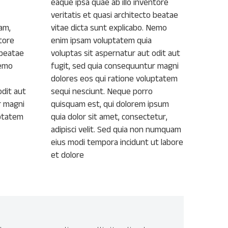
eaque ipsa quae ab illo inventore
veritatis et quasi architecto beatae
am,
vitae dicta sunt explicabo. Nemo
tore
enim ipsam voluptatem quia
 beatae
voluptas sit aspernatur aut odit aut
Nemo
fugit, sed quia consequuntur magni
dolores eos qui ratione voluptatem
odit aut
sequi nesciunt. Neque porro
r magni
quisquam est, qui dolorem ipsum
uptatem
quia dolor sit amet, consectetur,
adipisci velit. Sed quia non numquam
eius modi tempora incidunt ut labore
et dolore