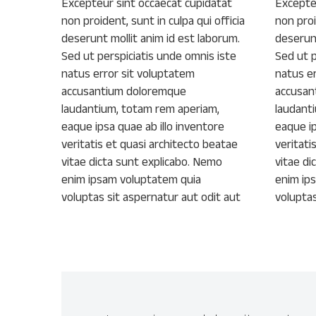
Excepteur sint occaecat cupidatat
Excepte
non proident, sunt in culpa qui officia
non proi
deserunt mollit anim id est laborum.
deserunt
Sed ut perspiciatis unde omnis iste
Sed ut p
natus error sit voluptatem
natus e
accusantium doloremque
accusan
laudantium, totam rem aperiam,
laudant
eaque ipsa quae ab illo inventore
eaque ip
veritatis et quasi architecto beatae
veritati
vitae dicta sunt explicabo. Nemo
vitae di
enim ipsam voluptatem quia
enim ip
voluptas sit aspernatur aut odit aut
voluptas