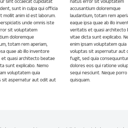
ur sint occaecat cupidatat
natus error sit voluptatem
dent, sunt in culpa qui officia
accusantium doloremque
 mollit anim id est laborum.
laudantium, totam rem aperi
erspiciatis unde omnis iste
eaque ipsa quae ab illo inven
rror sit voluptatem
veritatis et quasi architecto
tium doloremque
vitae dicta sunt explicabo. 
ium, totam rem aperiam,
enim ipsam voluptatem quia
sa quae ab illo inventore
voluptas sit aspernatur aut 
s et quasi architecto beatae
fugit, sed quia consequuntu
cta sunt explicabo. Nemo
dolores eos qui ratione vol
sam voluptatem quia
sequi nesciunt. Neque porro
 sit aspernatur aut odit aut
quisquam.