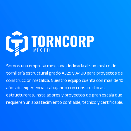
Somos una empresa mexicana dedicada al suministro de
tornillería estructural grado A325 y A490 para proyectos de
construcción metálica. Nuestro equipo cuenta con más de 10
años de experiencia trabajando con constructoras,
estructureras, instaladores y proyectos de gran escala que
requieren un abastecimiento confiable, técnico y certificable.