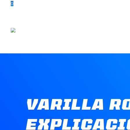
0
VARILLA R
EXPLICACI