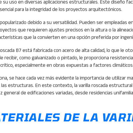
 su uso en diversas aplicaciones estructurales. Este diseño faci
encial para la integridad de los proyectos arquitectónicos.
ha popularizado debido a su versatilidad. Pueden ser empleadas e
ctos que requieren ajustes precisos en la altura o la alineación
racterísticas que la convierten en una opción preferida por ingen
 roscada B7 está fabricada con acero de alta calidad, lo que le o
de recibir, como galvanizado o pintado, le proporciona resistenc
crítico, especialmente en obras expuestas a factores climáticos
iona, se hace cada vez más evidente la importancia de utilizar m
las estructuras. En este contexto, la varilla roscada estructura
 general de edificaciones variadas, desde residencias unifamili
TERIALES DE LA VARI