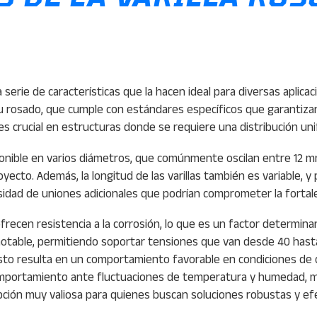
serie de características que la hacen ideal para diversas aplicaci
 rosado, que cumple con estándares específicos que garantizan s
 es crucial en estructuras donde se requiere una distribución uni
sponible en varios diámetros, que comúnmente oscilan entre 12 m
ecto. Además, la longitud de las varillas también es variable,
esidad de uniones adicionales que podrían comprometer la fortale
frecen resistencia a la corrosión, lo que es un factor determin
s notable, permitiendo soportar tensiones que van desde 40 has
 Esto resulta en un comportamiento favorable en condiciones de c
 comportamiento ante fluctuaciones de temperatura y humedad, 
pción muy valiosa para quienes buscan soluciones robustas y ef