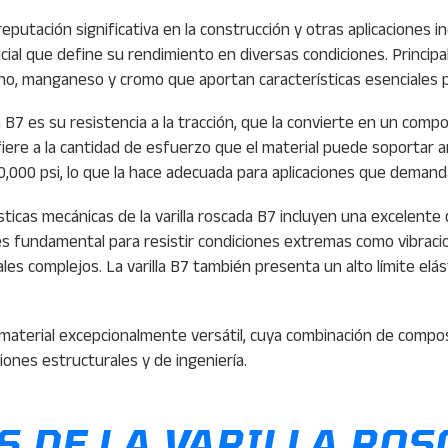
reputación significativa en la construcción y otras aplicaciones 
ucial que define su rendimiento en diversas condiciones. Princi
o, manganeso y cromo que aportan características esenciales par
a B7 es su resistencia a la tracción, que la convierte en un com
ere a la cantidad de esfuerzo que el material puede soportar an
50,000 psi, lo que la hace adecuada para aplicaciones que demand
rísticas mecánicas de la varilla roscada B7 incluyen una excelent
 es fundamental para resistir condiciones extremas como vibrac
es complejos. La varilla B7 también presenta un alto límite elás
n material excepcionalmente versátil, cuya combinación de comp
iones estructurales y de ingeniería.
S DE LA VARILLA ROS