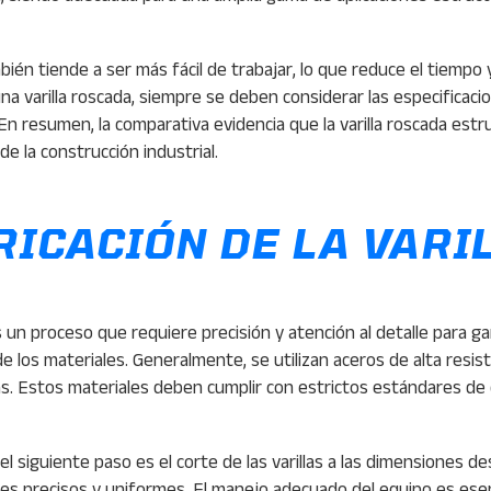
mbién tiende a ser más fácil de trabajar, lo que reduce el tiempo
 varilla roscada, siempre se deben considerar las especificacio
En resumen, la comparativa evidencia que la varilla roscada est
e la construcción industrial.
RICACIÓN DE LA VARI
s un proceso que requiere precisión y atención al detalle para gara
e los materiales. Generalmente, se utilizan aceros de alta resi
as. Estos materiales deben cumplir con estrictos estándares d
l siguiente paso es el corte de las varillas a las dimensiones d
es precisos y uniformes. El manejo adecuado del equipo es esen