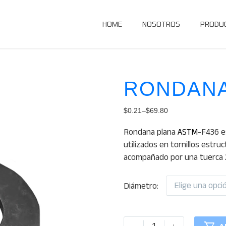
HOME
NOSOTROS
PRODU
RONDANA
$
0.21
–
$
69.80
Price
Rondana plana
ASTM
-F436 e
range:
utilizados en tornillos estru
$0.21
acompañado por una tuerca 
through
$69.80
Elige una opci
Diámetro
Rondana