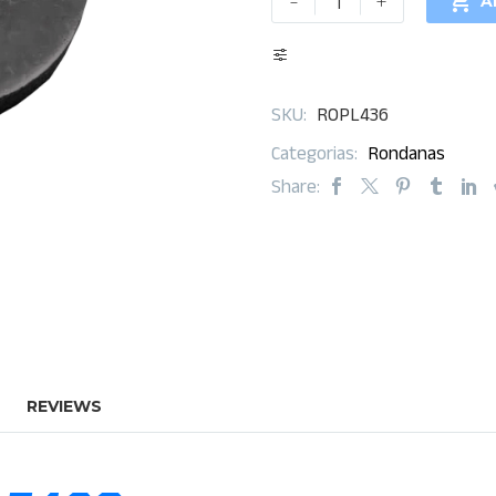
-
+

A
plana
F436
cantidad
SKU:
ROPL436
Categorias:
Rondanas
Share:
REVIEWS