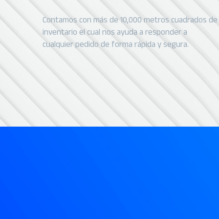
Contamos con más de 10,000 metros cuadrados de
inventario el cual nos ayuda a responder a
cualquier pedido de forma rápida y segura.