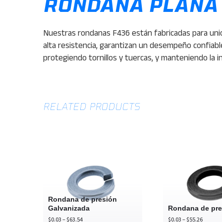
RONDANA PLANA
Nuestras rondanas F436 están fabricadas para unio
alta resistencia, garantizan un desempeño confiabl
protegiendo tornillos y tuercas, y manteniendo la in
RELATED PRODUCTS
Rondana
Ro
de
de
presión
pr
Galvanizada
Rondana de presión
Galvanizada
Rondana de pre
Price
Price
$
0.03
–
$
63.54
$
0.03
–
$
55.26