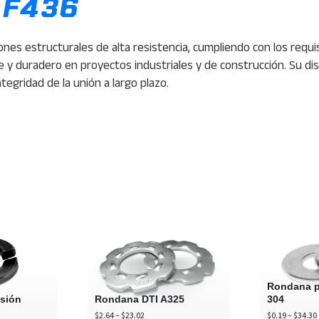
 F436
nes estructurales de alta resistencia, cumpliendo con los requ
e y duradero en proyectos industriales y de construcción. Su dis
tegridad de la unión a largo plazo.
ndana
Rondana
DTI
esión
A325
Rondana p
sión
Rondana DTI A325
304
Price
$
2.64
–
$
23.02
$
0.19
–
$
34.30