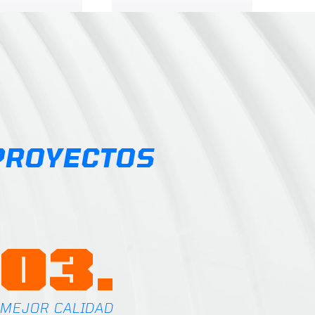
range:
range:
$0.19
$18.38
through
through
$34.30
$26.47
PROYECTOS
03.
MEJOR CALIDAD