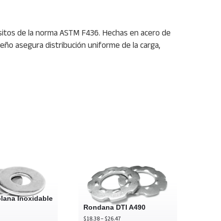
isitos de la norma ASTM F436. Hechas en acero de
eño asegura distribución uniforme de la carga,
Rondana
Rondana
plana
DTI
Inoxidable
A490
304
lana Inoxidable
Rondana DTI A490
Price
Price
$
18.38
–
$
26.47