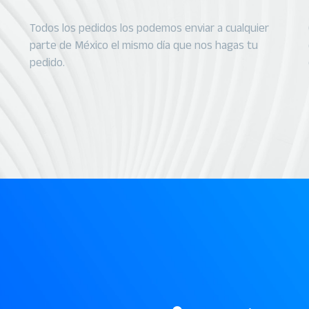
Todos los pedidos los podemos enviar a cualquier
parte de México el mismo día que nos hagas tu
pedido.